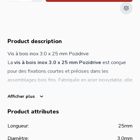
Product description
Vis à bois inox 3.0 x 25 mm Pozidrive
La
vis à bois inox 3.0 x 25 mm Pozidrive
est conçue
pour des fixations courtes et précises dans les
assemblages bois fins. Fabriquée en acier inoxydable, elle
garantit une excellente résistance à la corrosion en
Afficher plus
intérieur comme en extérieur.
L’empreinte
Pozidrive
assure une transmission efficace
Product attributes
du couple de serrage et limite le risque de ripage, pour un
vissage propre et sécurisé.
Longueur:
25mm
Caractéristiques principales
Diamètre:
3.0mm