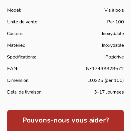
Diamètre : 3.0 mm
Longueur : 25 mm
Model:
Vis à bois
Matériau : Acier inoxydable
Unité de vente:
Par 100
Couleur : Inox
Couleur:
Inoxydable
Type d’empreinte : Pozidrive
Utilisation : menuiserie, assemblages bois, fixation légère
Matériel:
Inoxydable
Haute résistance à la corrosion
Spécifications:
Pozidrive
Bonne tenue mécanique
Vissage rapide et précis
EAN:
8717438828572
Conditionnement : par 100 pièces
Dimension:
3.0x25 (per 100)
Applications
Ces vis inox sont adaptées à de nombreux usages :
Delai de livraison:
3-17 Journées
Menuiserie légère
Assemblages de panneaux fins
Fixations décoratives
Pouvons-nous vous aider?
Petites structures bois