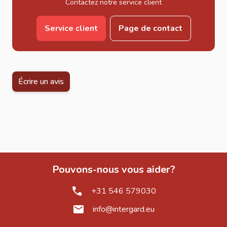
Travaux de bricolage
Contactez notre service client
Rénovation intérieure et extérieure
Service client
Page de contact
Avantages des vis à bois inox
L’acier inoxydable offre une excellente protection contre
la corrosion, même en milieu humide ou extérieur.
L’empreinte Pozidrive améliore la stabilité du vissage et
Écrire un avis
réduit les risques de dérapage de l’embout.
Matériaux compatibles
Bois tendre
Bois dur
OSB
Contreplaqué
Pouvons-nous vous aider?
Bois massif
Panneaux bois techniques
+31 546 579030
Guide d’installation
info@intergard.eu
Marquer les points de fixation.