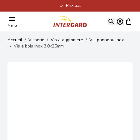
Prix bas
Allez au contenu
Voir le
Menu
Accueil
/
Visserie
/
Vis à aggloméré
/
Vis panneau inox
/
Vis à bois Inox 3.0x25mm