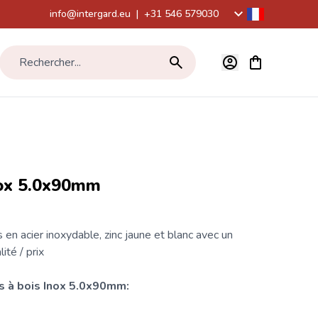
info@intergard.eu
|
+31 546 579030
Voir le panier,
Rechercher...
nox 5.0x90mm
 en acier inoxydable, zinc jaune et blanc avec un
ité / prix
s
à bois Inox 5.0x90mm: