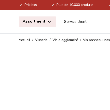
Prix bas
Plus de 10.000 produits
Allez au contenu
Assortment
Service client
Accueil
/
Visserie
/
Vis à aggloméré
/
Vis panneau inox