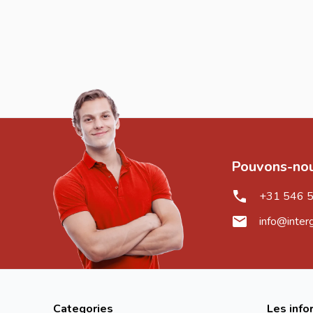
Pouvons-nou
+31 546 
info@inter
Categories
Les info