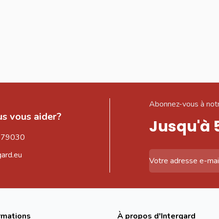
Abonnez-vous à notr
s vous aider?
Jusqu'à 
579030
gard.eu
Adresse email
rmations
À propos d'Intergard