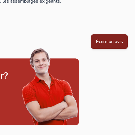
u les assemblages exigeants.
Écrire un avis
r?