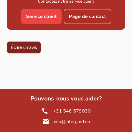
professionnelles et structurelles :
Contactez notre service client
Construction de charpentes bois
Service client
Page de contact
Ossatures bois
Terrasses et structures extérieures
Assemblages bois résistants
Travaux de rénovation et construction
Écrire un avis
Projets bois structurels
Avantages des vis à bois inox
L’acier inoxydable garantit une excellente résistance à la
corrosion, même en milieu humide ou exposé aux
intempéries, assurant une longue durée de vie.
L’empreinte Pozidrive améliore la stabilité du vissage et
Pouvons-nous vous aider?
limite le ripage de l’embout, ce qui facilite les travaux sur
des vis de longueur intermédiaire.
+31 546 579030
Matériaux compatibles
info@intergard.eu
Bois tendre