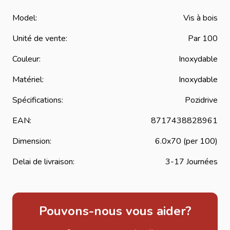
les travaux de charpente, d’ossature bois et
d’aménagement extérieur.
Model:
Vis à bois
Caractéristiques principales
Unité de vente:
Par 100
Diamètre : 6.0 mm
Couleur:
Inoxydable
Longueur : 70 mm
Matériau : Acier inoxydable
Matériel:
Inoxydable
Couleur : Inox
Spécifications:
Pozidrive
Type d’empreinte : Pozidrive
Utilisation : charpente, ossature bois, construction
EAN:
8717438828961
extérieure
Dimension:
6.0x70 (per 100)
Haute résistance à la corrosion
Bonne tenue mécanique
Delai de livraison:
3-17 Journées
Vissage stable et sécurisé
Conditionnement : par 100 pièces
Applications
Pouvons-nous vous aider?
Ces vis inox sont adaptées à de nombreuses applications