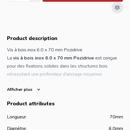
Product description
Vis à bois inox 6.0 x 70 mm Pozidrive
La
vis à bois inox 6.0 x 70 mm Pozidrive
est conçue
pour des fixations solides dans les structures bois
nécessitant une profondeur d’ancrage moyenne.
Fabriquée en acier inoxydable, elle offre une excellente
Afficher plus
résistance à la corrosion, adaptée aux environnements
intérieurs et extérieurs.
Product attributes
L’empreinte
Pozidrive
assure une bonne transmission du
couple de serrage et une stabilité optimale lors du
Longueur:
70mm
vissage, limitant le risque de ripage. Elle est idéale pour
Diamètre:
6.0mm