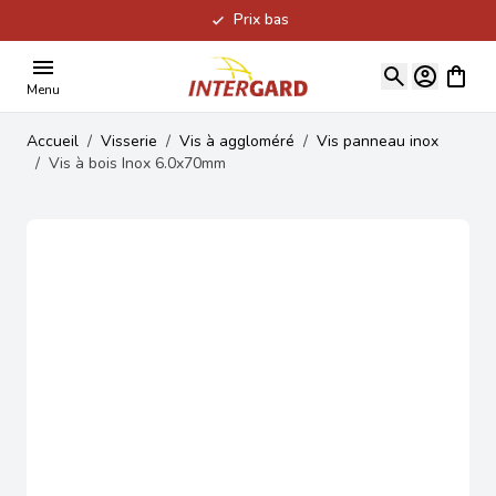
Prix bas
Allez au contenu
Voir le
Menu
Accueil
/
Visserie
/
Vis à aggloméré
/
Vis panneau inox
/
Vis à bois Inox 6.0x70mm