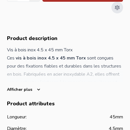
Product description
Vis à bois inox 4.5 x 45 mm Torx
Ces
vis à bois inox 4.5 x 45 mm Torx
sont conçues
pour des fixations fiables et durables dans les structures
en bois. Fabriquées en acier inoxydable A2, elles offrent
une excellente résistance à la corrosion, ce qui les rend
Afficher plus
adaptées aux applications intérieures et extérieures,
même en environnement humide ou exposé.
Product attributes
L’empreinte
Torx
garantit une transmission optimale du
couple de serrage, réduisant le risque de ripage et
Longueur:
45mm
assurant un vissage rapide, précis et sécurisé. Ces vis
Diamètre:
4.5mm