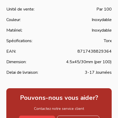
sont idéales pour les travaux de menuiserie, charpente
légère et aménagement bois.
Unité de vente:
Par 100
Caractéristiques principales
Couleur:
Inoxydable
Diamètre : 4.5 mm
Matériel:
Inoxydable
Longueur : 45 mm
Dimension : 4.5 x 45 / 30 mm
Spécifications:
Torx
Matériau : Acier inoxydable A2
EAN:
8717438829364
Couleur : Inox
Type d’empreinte : Torx
Dimension:
4.5x45/30mm (per 100)
Utilisation : menuiserie, charpente légère, aménagement
Delai de livraison:
3-17 Journées
bois
Haute résistance à la corrosion
Excellente tenue mécanique
Pouvons-nous vous aider?
Vissage précis et sécurisé
Conditionnement : par 100 pièces
Contactez notre service client
Applications