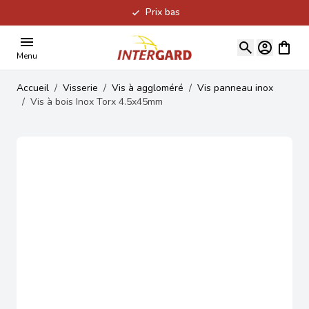
Prix bas
Allez au contenu
Voir le
Menu
Accueil
/
Visserie
/
Vis à aggloméré
/
Vis panneau inox
/
Vis à bois Inox Torx 4.5x45mm