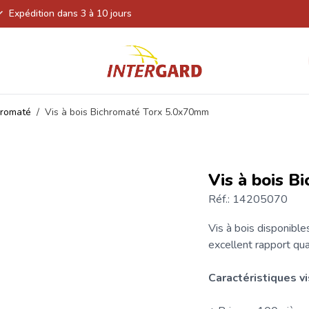
Expédition dans 3 à 10 jours
hromaté
/
Vis à bois Bichromaté Torx 5.0x70mm
Vis à bois 
Réf.: 14205070
Vis à bois
disponibles
excellent rapport qual
Caractéristiques
vi