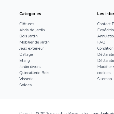
Categories
Les info
Clôtures
Contact B
Abris de jardin
Expéditio
Bois jardin
Annulatio
Mobilier de jardin
FAQ
Jeux exterieur
Condition
Dallage
Déclarati
Etang
Déclarati
Jardin divers
Modifier 
Quincaillerie Bois
cookies
Visserie
Sitemap
Soldes
Copyright © 2013-aujourd'hui Magento, Inc. Tous droits ré