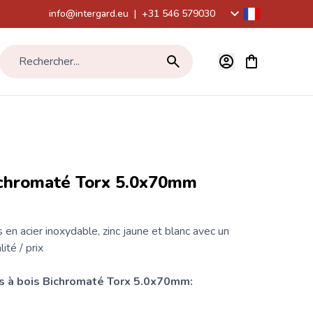
info@intergard.eu
|
+31 546 579030
Voir le panier,
Rechercher...
Bichromaté Torx 5.0x70mm
 en acier inoxydable, zinc jaune et blanc avec un
ité / prix
s
à bois Bichromaté
Torx
5.0x70mm: