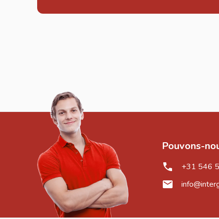
Pouvons-nou
+31 546 
info@inter