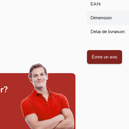
EAN:
Dimension:
Delai de livraison:
Écrire un avis
r?