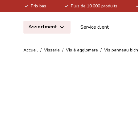
Prix bas
Plus de 10.000 produits
Allez au contenu
Assortment
Service client
Accueil
/
Visserie
/
Vis à aggloméré
/
Vis panneau bic