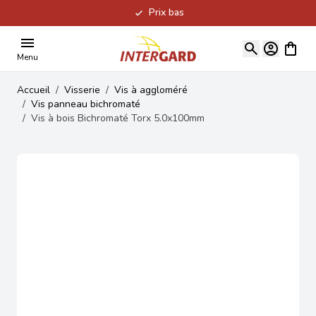
Prix bas
Allez au contenu
Voir le
Menu
Accueil
/
Visserie
/
Vis à aggloméré
/
Vis panneau bichromaté
/
Vis à bois Bichromaté Torx 5.0x100mm