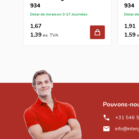
934
934
Delai de livraison 3-17 Journées
Delai de
1,67
1,91
1,39
1,59
Pouvons-nou
+31 546 
info@inter