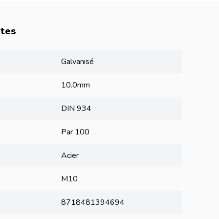
utes
Galvanisé
10.0mm
DIN 934
Par 100
Acier
M10
8718481394694