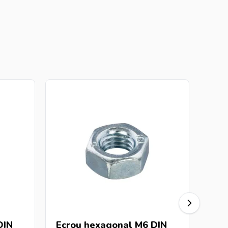
DIN
Ecrou hexagonal M6 DIN
Ecr