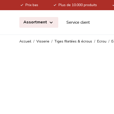
Prix bas
Plus de 10.000 produits
Allez au contenu
Assortment
Service client
Accueil
/
Visserie
/
Tiges filetées & écrous
/
Ecrou
/
E