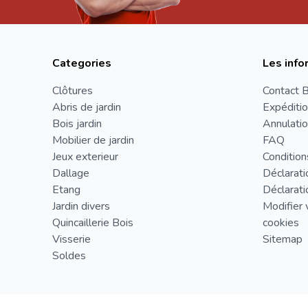
Categories
Les info
Clôtures
Contact B
Abris de jardin
Expéditio
Bois jardin
Annulatio
Mobilier de jardin
FAQ
Jeux exterieur
Condition
Dallage
Déclarati
Etang
Déclarati
Jardin divers
Modifier 
Quincaillerie Bois
cookies
Visserie
Sitemap
Soldes