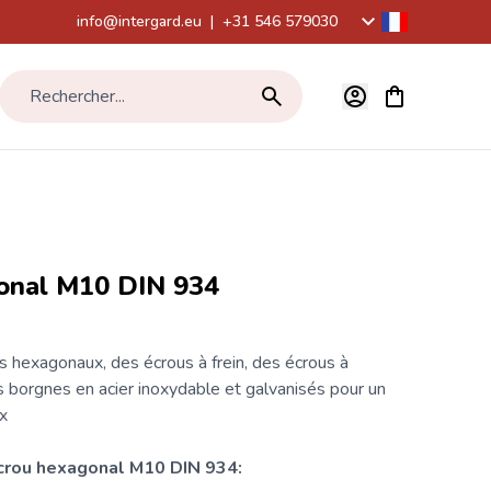
info@intergard.eu
|
+31 546 579030
Voir le panier,
Rechercher...
onal M10 DIN 934
s hexagonaux, des écrous à frein, des écrous à
s borgnes en acier inoxydable et galvanisés pour un
ix
crou
hexagonal M10 DIN 934: