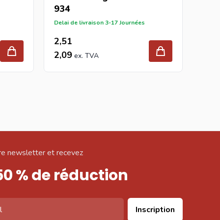
934
934
Delai de livraison 3-17 Journées
Delai 
2,51
4,0
2,09
3,3
e newsletter et recevez
50 % de réduction
Inscription