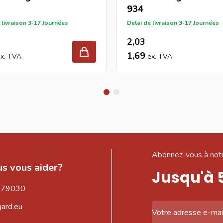
934
 livraison 3-17 Journées
Delai de livraison 3-17 Journées
2,03
1,69
Abonnez-vous à notr
s vous aider?
Jusqu'à 
579030
gard.eu
Adresse email