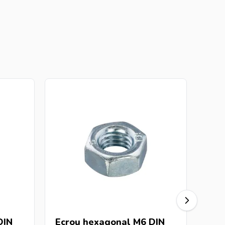
DIN
Ecrou hexagonal M6 DIN
Ecr