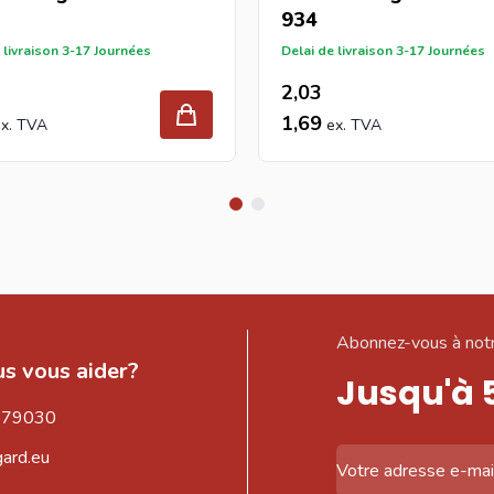
934
 livraison 3-17 Journées
Delai de livraison 3-17 Journées
2,03
1,69
Abonnez-vous à notr
s vous aider?
Jusqu'à 
579030
gard.eu
Adresse email