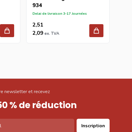
934
934
Delai de livraison 3-17 Journées
Delai 
2,51
4,0
2,09
3,3
e newsletter et recevez
50 % de réduction
Inscription