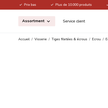
Prix bas
Plus de 10.000 produits
Allez au contenu
Assortment
Service client
Accueil
/
Visserie
/
Tiges filetées & écrous
/
Ecrou
/
E