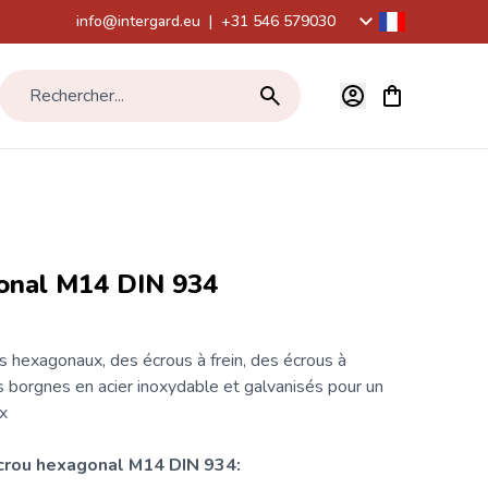
info@intergard.eu
|
+31 546 579030
Voir le panier,
Rechercher...
onal M14 DIN 934
s hexagonaux, des écrous à frein, des écrous à
s borgnes en acier inoxydable et galvanisés pour un
ix
crou
hexagonal M14 DIN 934: