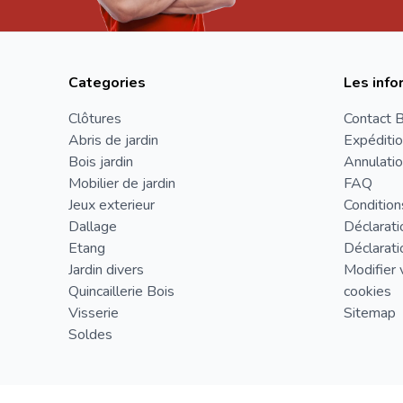
Categories
Les info
Clôtures
Contact B
Abris de jardin
Expéditio
Bois jardin
Annulatio
Mobilier de jardin
FAQ
Jeux exterieur
Condition
Dallage
Déclarati
Etang
Déclarati
Jardin divers
Modifier 
Quincaillerie Bois
cookies
Visserie
Sitemap
Soldes