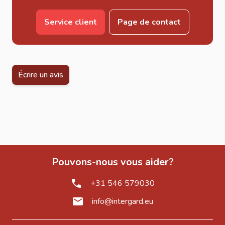
La
jardinière bois dur
permet d’ajouter de la végétation
Service client
Page de contact
sans nécessiter de plantation directe dans le sol. Elle est
particulièrement adaptée aux espaces où vous souhaitez
organiser vos plantations de manière flexible.
Son format allongé permet de créer une belle
Écrire un avis
composition de fleurs ou de plantes tout en occupant une
largeur limitée. Elle peut être installée contre un mur, le
long d’une terrasse ou comme élément décoratif dans
une entrée.
Un bac à fleurs bois polyvalent pour vos plantations
Cette
jardinière bois 80x35x25cm
convient à de
Pouvons-nous vous aider?
nombreuses applications :
Plantation de fleurs saisonnières
+31 546 579030
Culture de plantes aromatiques
info@intergard.eu
Décoration d’une terrasse ou d’un balcon
Création d’un espace vert dans un petit jardin