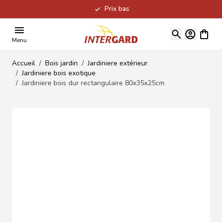
Prix bas
Allez au contenu
Voir le
Menu
Accueil
/
Bois jardin
/
Jardiniere extérieur
/
Jardiniere bois exotique
/
Jardiniere bois dur rectangulaire 80x35x25cm