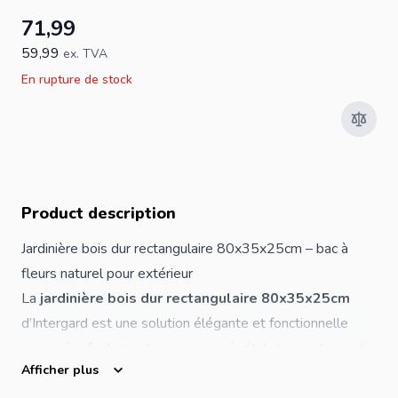
71,99
59,99
ex. TVA
En rupture de stock
Product description
Jardinière bois dur rectangulaire 80x35x25cm – bac à
fleurs naturel pour extérieur
La
jardinière bois dur rectangulaire 80x35x25cm
d’Intergard est une solution élégante et fonctionnelle
pour créer facilement un espace végétal dans votre jardin,
Afficher plus
sur votre terrasse ou près de votre entrée. Son format
rectangulaire offre un excellent compromis entre capacité