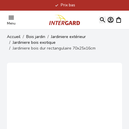
Prix bas
Allez au contenu
Voir le
Menu
Accueil
/
Bois jardin
/
Jardiniere extérieur
/
Jardiniere bois exotique
/
Jardiniere bois dur rectangulaire 70x25x16cm