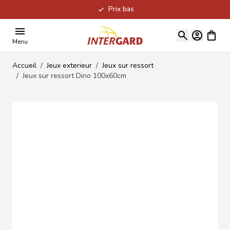
Prix bas
Allez au contenu
Voir le
Menu
Accueil
/
Jeux exterieur
/
Jeux sur ressort
/
Jeux sur ressort Dino 100x60cm