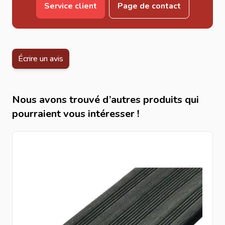
Service client
Page de contact
Abords de piscines.
Terrasses de restaurants et hôtels.
Aménagements extérieurs design.
Caractéristiques techniques
Écrire un avis
Matériau : bois composite.
Couleur : noir.
Longueur : 360 cm.
Nous avons trouvé d’autres produits qui
Dimensions : 21x145 mm.
pourraient vous intéresser !
Utilisation : extérieure.
Entretien réduit.
Pourquoi choisir une lame de 360 cm ?
Les lames de grande longueur permettent de réduire
considérablement le nombre de jonctions visibles, ce qui
améliore l’esthétique générale de la terrasse. Elles
offrent un rendu plus continu et professionnel,
particulièrement apprécié sur les grandes surfaces.