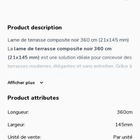
Product description
Lame de terrasse composite noir 360 cm (21x145 mm)
La
lame de terrasse composite noir 360 cm
(21x145 mm)
est une solution idéale pour concevoir des
terrasses modernes, élégantes et sans entretien. Grâce à
sa grande longueur de 360 cm, elle permet de limiter les
Afficher plus
raccords visibles et d’obtenir un rendu plus fluide et
esthétique sur les grandes surfaces.
Product attributes
Fabriquée en bois composite, cette lame combine
l’aspect chaleureux du bois avec la résistance et la
Longueur:
360cm
stabilité des matériaux modernes. Sa couleur noire
Largeur:
145mm
apporte un style contemporain très apprécié dans les
projets d’aménagement extérieur design.
Unité de vente:
Par unité