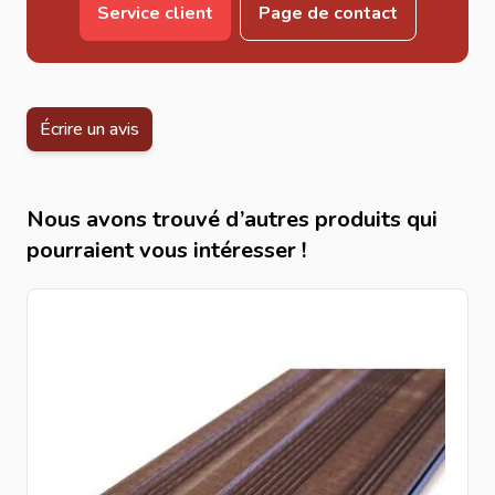
Service client
Page de contact
Balcons et rooftops.
Abords de piscines.
Terrasses de restaurants et hôtels.
Aménagements extérieurs résidentiels.
Écrire un avis
Caractéristiques techniques
Matériau : bois composite.
Couleur : brun.
Nous avons trouvé d’autres produits qui
Longueur : 225 cm.
pourraient vous intéresser !
Dimensions : 21x145 mm.
Utilisation : extérieure.
Entretien réduit.
Les avantages du composite brun
Le composite brun offre une esthétique proche du bois
naturel tout en garantissant une meilleure résistance aux
agressions extérieures. Il est particulièrement apprécié
pour son rendu chaleureux et sa capacité à s’intégrer