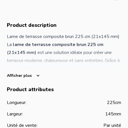
Product description
Lame de terrasse composite brun 225 cm (21x145 mm)
La
lame de terrasse composite brun 225 cm
(21x145 mm)
est une solution idéale pour créer une
terrasse moderne, chaleureuse et sans entretien. Grâce à
sa composition en bois composite, elle combine l’aspect
Afficher plus
naturel du bois avec la résistance et la stabilité des
matériaux modernes.
Product attributes
Sa teinte brun apporte une ambiance authentique et
conviviale, parfaitement adaptée aux jardins résidentiels,
Longueur:
225cm
aux patios et aux aménagements extérieurs
Largeur:
145mm
contemporains. Avec ses dimensions de 21x145 mm,
cette lame offre un bon équilibre entre confort, stabilité
Unité de vente:
Par unité