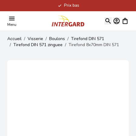
Prix bas
Allez au contenu
Voir le
Menu
Accueil
/
Visserie
/
Boulons
/
Tirefond DIN 571
/
Tirefond DIN 571 zinguee
/
Tirefond 8x70mm DIN 571