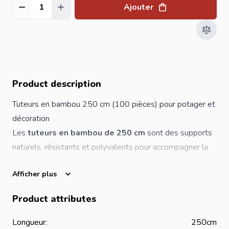
Ajouter
Quantité
Product description
Tuteurs en bambou 250 cm (100 pièces) pour potager et
décoration
Les
tuteurs en bambou de 250 cm
sont des supports
naturels, résistants et polyvalents pour accompagner la
croissance des plantes, organiser votre potager et
Afficher plus
réaliser différents projets décoratifs. Grâce à leur grande
longueur et leur section solide de
18 à 20 mm
, ces
Product attributes
bâtons de bambou conviennent parfaitement aux plantes
grimpantes, aux légumes nécessitant un soutien vertical
Longueur:
250cm