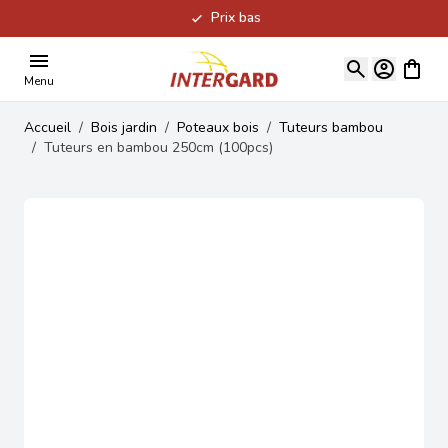
Prix bas
Allez au contenu
Voir le
Menu
Accueil
/
Bois jardin
/
Poteaux bois
/
Tuteurs bambou
/
Tuteurs en bambou 250cm (100pcs)