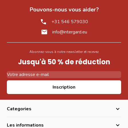
efficace avec un soutien optimal pour les jeunes plantes,
Pouvons-nous vous aider?
les légumes grimpants et les plantations saisonnières.
Caractéristiques techniques
+31 546 579030
Produit : tuteurs en bambou
info@intergard.eu
Quantité : 100 pièces
Longueur : 250 cm
Diamètre : Ø18-20 mm
Abonnez-vous à notre newsletter et recevez
Matériau : bambou naturel
Jusqu'à 50 % de réduction
Emballage : sac de jute
Utilisation : potager, jardin, décoration, école et loisirs
créatifs
Adresse email
Inscription
Comment utiliser un tuteur en bambou ?
Choisissez l'emplacement du tuteur à proximité de la
plante à soutenir.
Categories
Enfoncez la base du bambou dans le sol afin d'assurer
une bonne stabilité.
Les informations