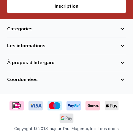
Comment utiliser un tuteur en bambou ?
Adresse email
Inscription
Placez le tuteur à proximité de la plante nécessitant un
soutien.
Enfoncez la base du bambou dans le sol afin d'obtenir une
Categories
bonne stabilité.
Fixez la plante avec un lien souple adapté sans abîmer la
Les informations
tige.
Ajoutez des attaches supplémentaires lorsque la plante
À propos d'Intergard
se développe.
Questions fréquentes
Coordonnées
À quelles plantes conviennent les tuteurs bambou de
305 cm ?
Ils conviennent aux plantes grimpantes, légumes hauts,
fleurs et plantations nécessitant un support vertical
important.
Le diamètre de 20-22 mm est-il adapté au jardin ?
Copyright © 2013-aujourd'hui Magento, Inc. Tous droits