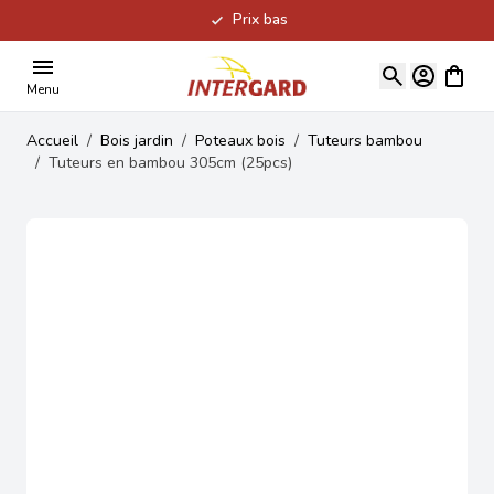
Prix bas
Allez au contenu
Voir le
Menu
Accueil
/
Bois jardin
/
Poteaux bois
/
Tuteurs bambou
/
Tuteurs en bambou 305cm (25pcs)