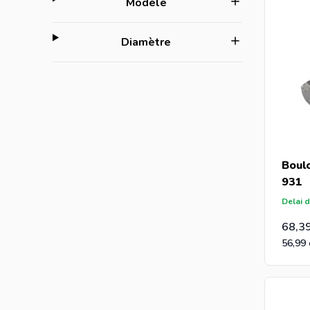
filter
Modèle
filter
Diamètre
Boul
931
Delai d
68,3
56,99