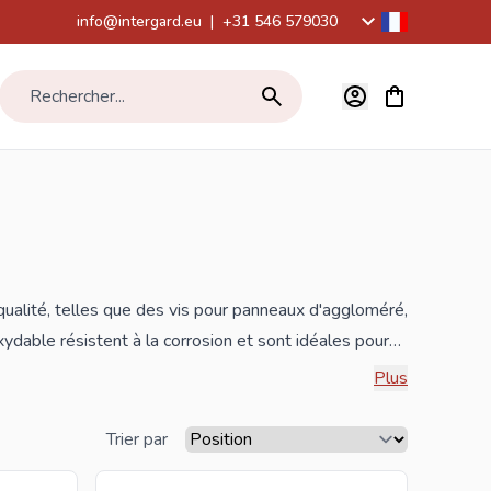
info@intergard.eu
|
+31 546 579030
Voir le panier,
Rechercher...
qualité, telles que des vis pour panneaux d'aggloméré,
xydable résistent à la corrosion et sont idéales pour
 l'extérieur ou dans la construction. L'acier
Plus
sistantes aux charges. Les vis en acier inoxydable sont
cement moins fréquent. Si vous commandez vos nouveaux
Trier par
a gamme la plus large. Si vous êtes un revendeur et