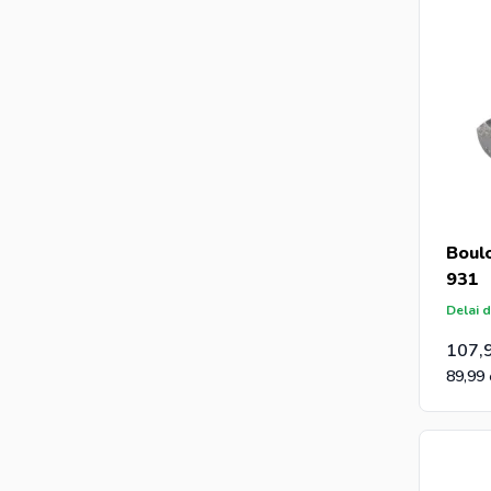
Boul
931
Delai d
107,
89,99