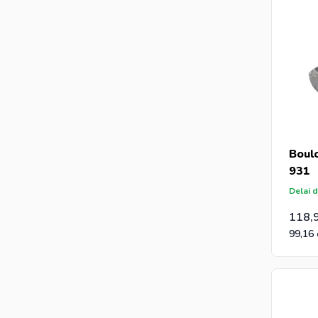
Boul
931
Delai d
118,
99,16