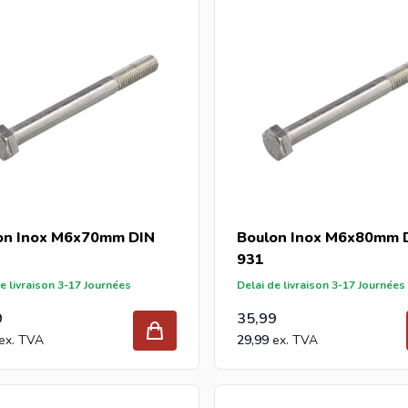
alette, envoyez votre demande à info@intergard.eu et vous recevrez un devis adapté avec
eurs prix d'importateur.
on Inox M6x70mm DIN
Boulon Inox M6x80mm 
931
e livraison 3-17 Journées
Delai de livraison 3-17 Journées
9
35,99
29,99