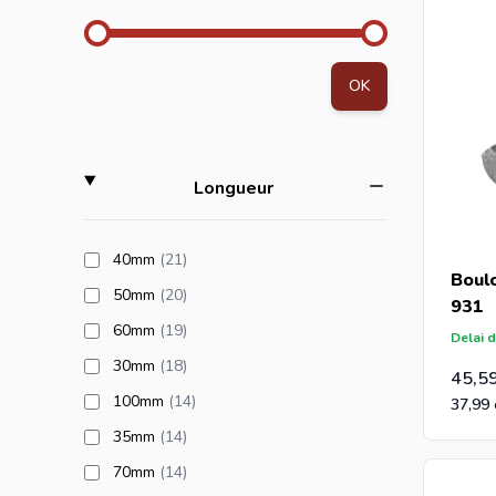
OK
filter
Longueur
products available
40mm
(21
)
Boul
products available
50mm
(20
)
931
products available
60mm
(19
)
Delai d
products available
30mm
(18
)
45,5
products available
100mm
(14
)
37,99
products available
35mm
(14
)
products available
70mm
(14
)