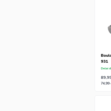
Boul
931
Delai d
89,9
74,99