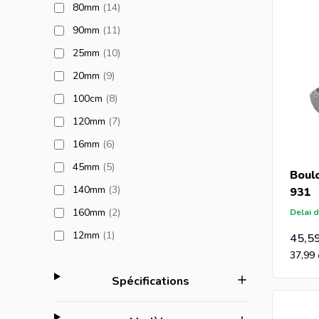
products available
80mm
(14
)
products available
90mm
(11
)
products available
25mm
(10
)
products available
20mm
(9
)
products available
100cm
(8
)
products available
120mm
(7
)
products available
16mm
(6
)
products available
45mm
(5
)
Boul
products available
140mm
(3
)
931
products available
160mm
(2
)
Delai d
products available
12mm
(1
)
45,5
37,99
filter
Spécifications