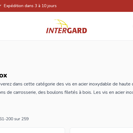
Expédition dans 3 à 10 jours
nox
verez dans cette catégorie des
vis
en acier inoxydable de haute 
ns de carrosserie, des boulons filetés à bois. Les vis en acier ino
sation dans des environnements où l'humidité est présente, comme à
e a une haute résistance à la traction, ce qui rend les vis très ré
et l'utilisation de vis en acier inoxydable nécessite un rempla
61
-
200
sur
259
dable chez Intergard, vous bénéficierez des meilleurs prix et de l