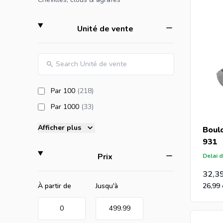
que vous achetez des rondelles par p
nos meill
filter
Unité de vente
products available
Par 100
(218
)
products available
Par 1000
(33
)
Afficher plus
Boul
931
filter
Prix
Delai d
32,3
Minimum value
Valeur maximale
26,99
À partir de
Jusqu'à
0
499.99