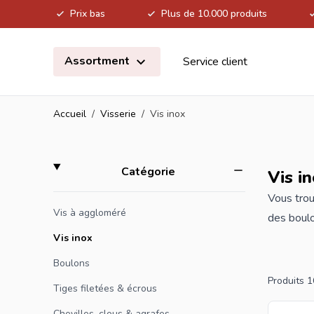
Prix bas
Plus de 10.000 produits
Allez au contenu
Assortment
Service client
Accueil
/
Visserie
/
Vis inox
Skip to product list
filter
Catégorie
Vis i
Vous trou
Vis à aggloméré
des boulo
une utili
Vis inox
inoxydabl
Boulons
durables 
Produits
1
Tiges filetées & écrous
vis inoxy
Chevilles, clous & agrafes